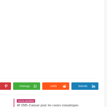
t
whatsapp
reddit
linkedin
Article précédent
40 SMS d'amour pour les coeurs romantiques