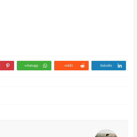
t
whatsapp
reddit
linkedin